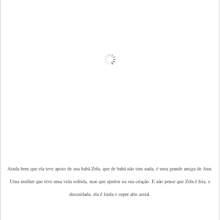
Ainda bem que ela teve apoio de sua babá Zefa, que de babá não tem nada, é uma grande amiga de Ann.
U
ma mulher que teve uma vida sofrida, mas que ajudou na sua criação. E não pense que Zefa é feia, e
descuidada, ela é linda e super alto astral.