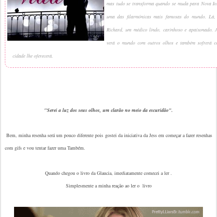
mas tudo se transforma quando se muda para Nova Io
uma das filarmônicas mais famosas do mundo. Lá,
Richard, um médico lindo, carinhoso e apaixonado. A
verá o mundo com outros olhos e também sofrerá c
cidade lhe oferecerá.
"Serei a luz dos seus olhos, um clarão no meio da escuridão".
Bem, minha resenha será um pouco diferente pois gostei da iniciativa da Jess em começar a fazer resenhas
com gifs e vou tentar fazer uma Também.
Quando chegou o livro da Glaucia, imediatamente comecei a ler .
Simplesmente a minha reação ao ler o livro