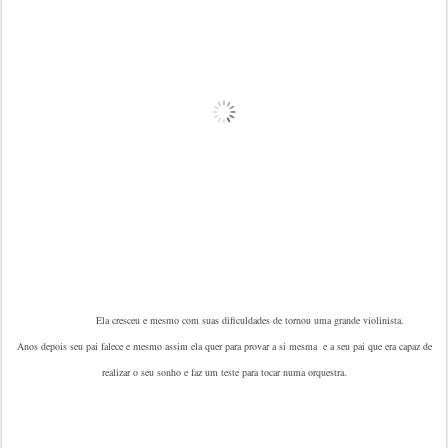
Ela cresceu e mesmo com suas dificuldades de tornou uma grande violinista.
Anos depois seu pai falece e mesmo assim ela quer
para provar a si mesma e a seu pai que era capaz de
realizar o seu sonho e faz um teste para tocar numa orquestra.