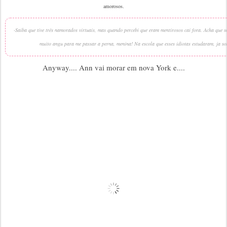
amorosos.
-Saiba que tive três namorados virtuais, mas quando percebi que eram mentirosos cai fora. Acha que
muito angu para me passar a perna, menina! Na escola que esses idiotas estudaram, ja s
Anyway.... Ann vai morar em nova York e....