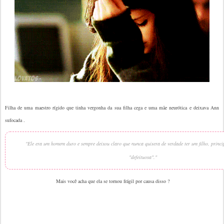
Filha de uma maestro rígido que tinha vergonha da sua filha cega e uma mãe neurótica e deixava Ann
sufocada .
"Ele era um homem duro e sempre deixou claro que nunca quisera de verdade ter um filho, princi
"defeituosa"."
Mais você acha que ela se tornou frágil por causa disso ?