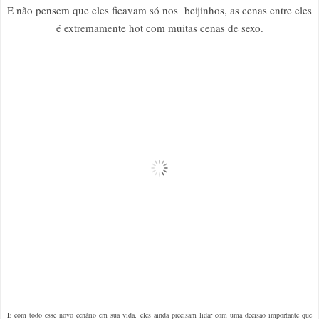
E não pensem que eles ficavam só nos beijinhos, as cenas entre eles
é extremamente hot com muitas cenas de sexo.
E com todo esse novo cenário em sua vida, eles ainda precisam lidar com uma decisão importante que