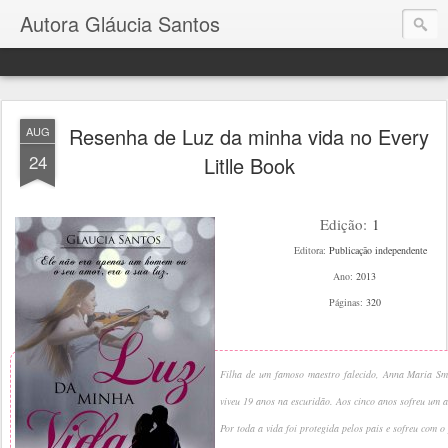
Autora Gláucia Santos
Resenha de Luz da minha vida no Every
AUG
24
Litlle Book
Edição:
1
Editora:
Publicação independente
Ano:
2013
Páginas:
320
Filha de um famoso maestro falecido, Anna Maria Smi
viveu 19 anos na escuridão. Aos cinco anos sofreu um a
Por toda a vida foi protegida pelos pais e sofreu com o