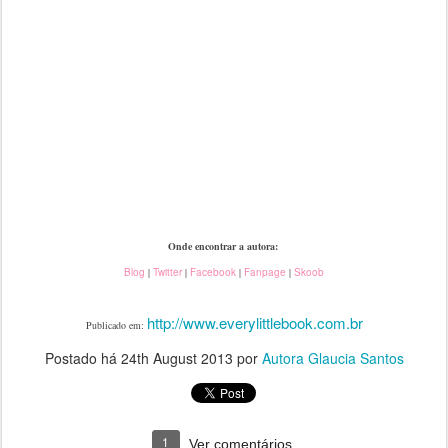
Onde encontrar a autora:
Blog
|
Twitter
|
Facebook
|
Fanpage
|
Skoob
http://www.everylittlebook.com.br
Publicado em:
Postado há
24th August 2013
por
Autora Glaucia Santos
1
Ver comentários