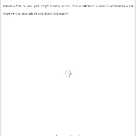
mudará a vida de Ann para sempre e como se isso fosse o suficiente, a trama é acrescentada a um
suspense, com uma série de assassinatos acontecendo.