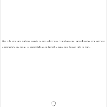
Sua vida sofre uma mudança quando ela precisa fazer uma visitinha na sua ginecologista e sem saber que
a mesma teve que viajar, foi apresentada ao Dr Richard, e pensa num homem tudo de bom...